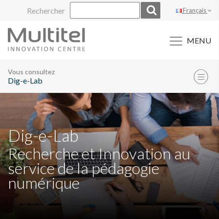
Aller
Rechercher
Français
au
contenu
MENU
Vous consultez
Dig-e-Lab
Dig-e-Lab
Recherche et Innovation au
service de la pédagogie
numérique