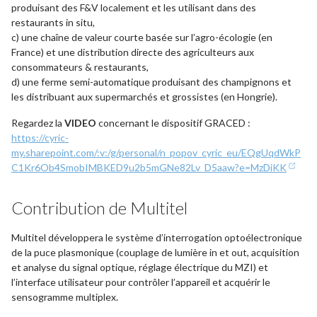
produisant des F&V localement et les utilisant dans des
restaurants in situ,
c) une chaîne de valeur courte basée sur l’agro-écologie (en
France) et une distribution directe des agriculteurs aux
consommateurs & restaurants,
d) une ferme semi-automatique produisant des champignons et
les distribuant aux supermarchés et grossistes (en Hongrie).
Regardez la
VIDEO
concernant le dispositif GRACED :
https://cyric-
my.sharepoint.com/:v:/g/personal/n_popov_cyric_eu/EQgUqdWkP
C1Kr6Ob4SmobIMBKED9u2b5mGNe82Lv_D5aaw?e=MzDiKK
Contribution de Multitel
Multitel développera le système d’interrogation optoélectronique
de la puce plasmonique (couplage de lumière in et out, acquisition
et analyse du signal optique, réglage électrique du MZI) et
l’interface utilisateur pour contrôler l’appareil et acquérir le
sensogramme multiplex.