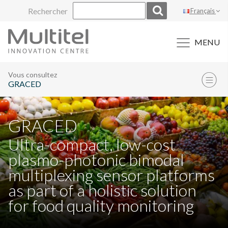
Aller
Rechercher
Français
au
contenu
MENU
Vous consultez
GRACED
GRACED
Ultra-compact, low-cost
plasmo-photonic bimodal
multiplexing sensor platforms
as part of a holistic solution
for food quality monitoring