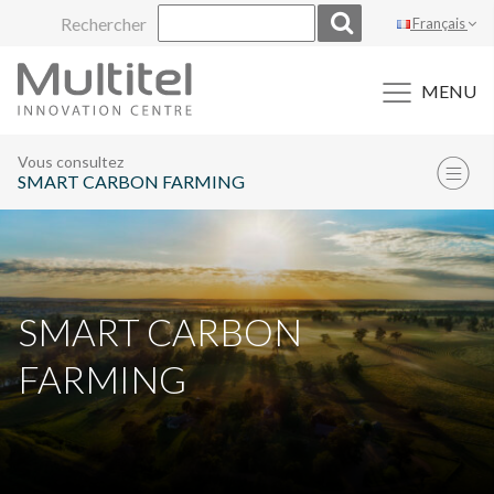
Aller
Rechercher
Français
au
contenu
MENU
Vous consultez
SMART CARBON FARMING
SMART CARBON
FARMING