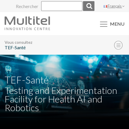
Aller
Rechercher
Français
au
contenu
MENU
Vous consultez
TEF-Santé
TEF-Santé
Testing and Experimentation
Facility for Health AI and
Robotics