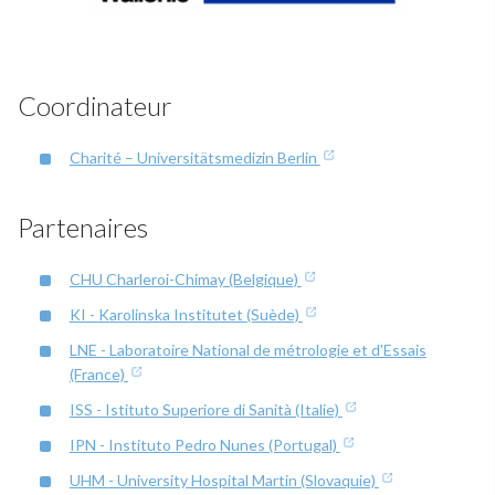
Coordinateur
Charité – Universitätsmedizin Berlin
Partenaires
CHU Charleroi-Chimay (Belgique)
KI - Karolinska Institutet (Suède)
LNE - Laboratoire National de métrologie et d'Essais
(France)
ISS - Istituto Superiore di Sanità (Italie)
IPN - Instituto Pedro Nunes (Portugal)
UHM - University Hospital Martin (Slovaquie)