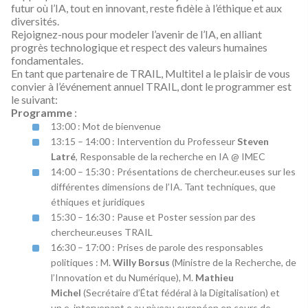
futur où l’IA, tout en innovant, reste fidèle à l’éthique et aux
diversités.
Rejoignez-nous pour modeler l’avenir de l’IA, en alliant
progrès technologique et respect des valeurs humaines
fondamentales.
En tant que partenaire de TRAIL, Multitel a le plaisir de vous
convier à l’événement annuel TRAIL, dont le programmer est
le suivant:
Programme
:
13:00 : Mot de bienvenue
13:15 – 14:00 : Intervention du Professeur
Steven
Latré
, Responsable de la recherche en IA @ IMEC
14:00 – 15:30 : Présentations de chercheur.euses sur les
différentes dimensions de l’IA. Tant techniques, que
éthiques et juridiques
15:30 – 16:30 : Pause et Poster session par des
chercheur.euses TRAIL
16:30 – 17:00 : Prises de parole des responsables
politiques : M.
Willy Borsus
(Ministre de la Recherche, de
l’Innovation et du Numérique), M.
Mathieu
Michel
(Secrétaire d’État fédéral à la Digitalisation) et
un.e. intervenant.e au niveau européen en cours de