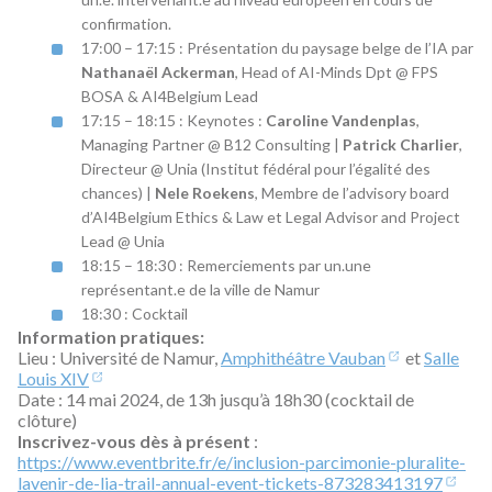
confirmation.
17:00 – 17:15 : Présentation du paysage belge de l’IA par
Nathanaël Ackerman
, Head of AI-Minds Dpt @ FPS
BOSA & AI4Belgium Lead
17:15 – 18:15 : Keynotes :
Caroline Vandenplas
,
Managing Partner @ B12 Consulting |
Patrick Charlier
,
Directeur @ Unia (Institut fédéral pour l’égalité des
chances) |
Nele Roekens
, Membre de l’advisory board
d’AI4Belgium Ethics & Law et Legal Advisor and Project
Lead @ Unia
18:15 – 18:30 : Remerciements par un.une
représentant.e de la ville de Namur
18:30 : Cocktail
Information pratiques:
Lieu : Université de Namur,
Amphithéâtre Vauban
et
Salle
Louis XIV
Date : 14 mai 2024, de 13h jusqu’à 18h30 (cocktail de
clôture)
Inscrivez-vous dès à présent
:
https://www.eventbrite.fr/e/inclusion-parcimonie-pluralite-
lavenir-de-lia-trail-annual-event-tickets-873283413197