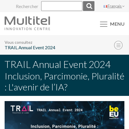
Aller
Rechercher
Français
au
contenu
MENU
Vous consultez
TRAIL Annual Event 2024
TRAIL Annual Event 2024
Inclusion, Parcimonie, Pluralité
: L'avenir de l’IA?